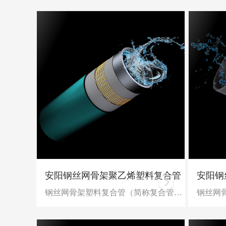
安阳钢丝网骨架聚乙烯塑料复合管
安阳钢
钢丝网骨架塑料复合管（简称复合管）是以高强度钢丝左右螺旋成型的网状骨架为增强体。以高密度聚乙烯（HDPE）为基体，并用高性能的粘接树脂层将钢丝网骨架与内外层高密度聚乙烯紧密地连接在一起。该粘接树脂是一种高性能粘接材料，属于HDPE改性材料，与HDPE在加热条件下能完全熔融为一体，