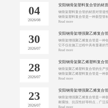
安阳钢骨架塑料复合管的材
04
钢骨架塑料复合管的材质对管道
钢骨架塑料复合管是一种新型管
2026/08
其材质对管道性能有着重要影响
Read more
耐压能力和抗腐蚀性能等方面的
下面将从以下五个方面分析钢骨
安阳钢骨架增强聚乙烯复合
30
1. 材质硬度与强度：钢骨架作为
钢骨架增强聚乙烯复合管是一种
它不仅在施工过程中具有显著的
2026/07
还能提供出色的性能和可靠的使
Read more
本文将介绍钢骨架增强聚乙烯复
并探讨其在建筑行业中的广泛应用
28
钢骨架增强聚乙烯复合管具有出
钢骨架聚乙烯塑料复合管的生产
钢骨架聚乙烯塑料复合管是一种
2026/07
其独特的结构设计和优异的性能
Read more
除了在水利、建筑和市政工程等
钢骨架聚乙烯塑料复合管的生产
安阳钢骨架增强聚乙烯复合
23
为行业发展带来
钢骨架增强聚乙烯复合管是一种
耐腐蚀、抗压性好等特点，广泛
2026/07
其中，断裂伸长率是衡量管材抗
Read more