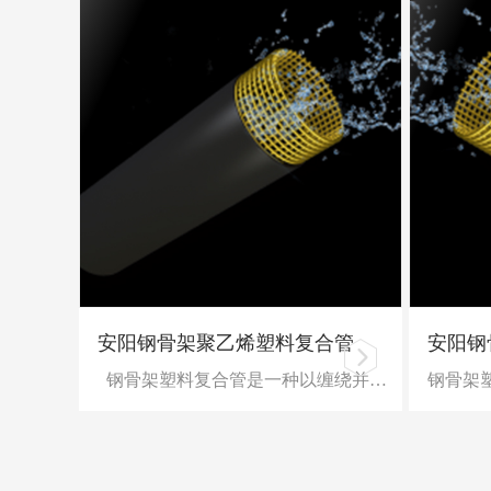
安阳钢骨架聚乙烯塑料复合管
安阳钢
钢骨架塑料复合管是一种以缠绕并焊接成型的钢丝网作为加强骨架，以聚乙烯等热塑性塑料为基体，并将两者均匀地复合在一起，在生产线上连续生产的复合结构管道。 产品特点 抗蠕变性能好，持久机械强度高 不会发生快速开裂