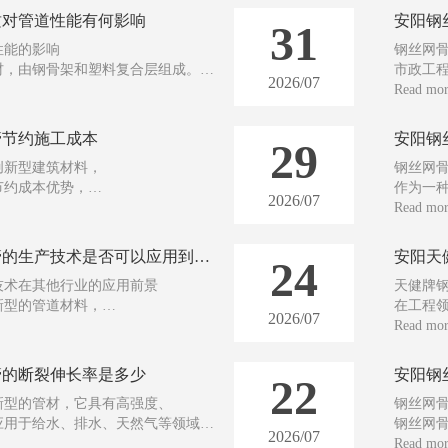
质对管道性能有何影响
31
性能的影响
钢丝网
材，由钢骨架和塑料复合层组成。
市政工
2026/07
，决定了其使用寿命、
它结合
Read mo
表现。
具有良
架塑料复合管的材质对管道性能的影响。
作为钢
管节约施工成本
安阳钢
29
管
同时制
创新型建筑材料，
钢丝网骨
我们的
节约成本优势，
作为一
2026/07
用寿命。
被广泛
Read mo
合管的特点以及其如何降低施工成本，
钢丝网骨
前景。 首先，
为农业
安阳钢骨架聚乙烯塑料复合管的生产技术是否可以应用到其他行业
24
色的承载能力和抗压性能。
钢丝网
技术在其他行业的应用前景
天健牌
新型的管道材料，
在工程
2026/07
使其在各个领域都有广泛的应用前景。
选择可
Read mo
行业中得到广泛应用外，
下面将
技术也可以应用到其他行业中，
以确保产
管的断裂伸长率是多少
22
天健牌钢
新型的管材，它具有高强度、
钢丝网
优质的P
应用于给水、排水、天然气等领域。
钢丝网
2026/07
拉性能的重要指标之一。那么，
市政工
Read mo