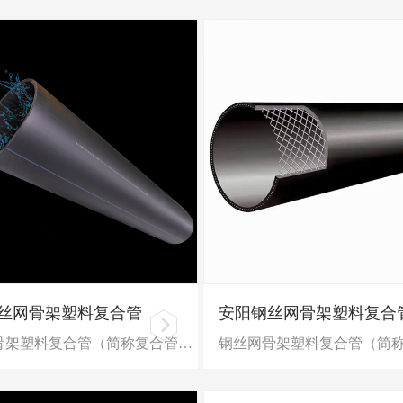
丝网骨架塑料复合管
安阳钢丝网骨架塑料复合
钢丝网骨架塑料复合管（简称复合管）是以高强度钢丝左右螺旋成型的网状骨架为增强体。以高密度聚乙烯（HDPE）为基体，并用高性能的粘接树脂层将钢丝网骨架与内外层高密度聚乙烯紧密地连接在一起。该粘接树脂是一种高性能粘接材料，属于HDPE改性材料，与HDPE在加热条件下能完全熔融为一体，