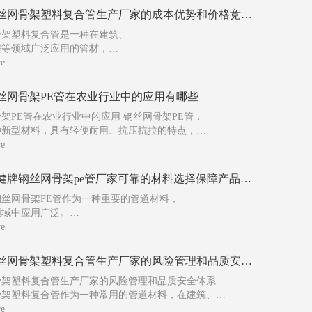
安阳钢丝网骨架塑料复合管生产厂家的成本优势和价格竞争策略如何
骨架塑料复合管是一种在建筑、
程等领域广泛应用的管材，
了钢丝网骨架和塑料材料的优势，
re
好的强度和耐腐蚀性能。
丝网骨架塑料复合管生产厂家，我们拥有明显的成本优势，
丝网骨架PE管在农业行业中的应用有哪些
定了有效的价格竞争策略，以满足客户需求。 首先，
架PE管在农业行业中的应用 钢丝网骨架PE管，
成本优势主要体现在生产工艺和原材料
种新型材料，具有轻便耐用、抗压抗拉的特点，
运用于各个领域。在农业行业中，
re
架PE管更是发挥着重要作用，
生产提供了便利和支持。 首先，在农业灌溉系统中，
安阳天健牌钢丝网骨架pe管厂家可靠的材料选择保障产品性能
骨架PE管被广泛应用。这种管道不仅质轻易携，而
钢丝网骨架PE管作为一种重要的管道材料，
领域中应用广泛。
靠的材料是保障产品性能的关键所在。
re
为大家介绍如何选择天健牌钢丝网骨架PE管厂家可靠的材料，
品性能。 首先，
安阳钢丝网骨架塑料复合管生产厂家的风险管理和品质安全体系如何
丝网骨架PE管的材料选择至关重要。
骨架塑料复合管生产厂家的风险管理和品质安全体系
E材料具有耐腐蚀、耐磨损、抗拉强度高
骨架塑料复合管作为一种常用的管道材料，在建筑、
程等领域有着广泛的应用。然而，作为生产厂家，
re